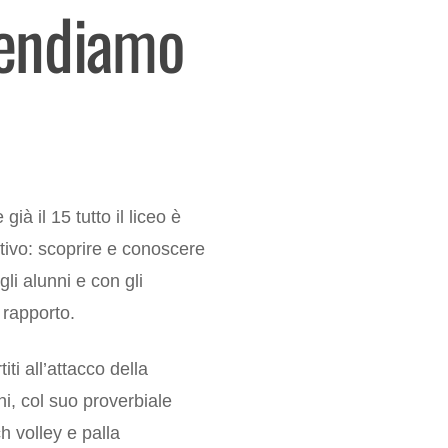
prendiamo
ià il 15 tutto il liceo è
ttivo: scoprire e conoscere
gli alunni e con gli
i rapporto.
i all’attacco della
hi, col suo proverbiale
 volley e palla