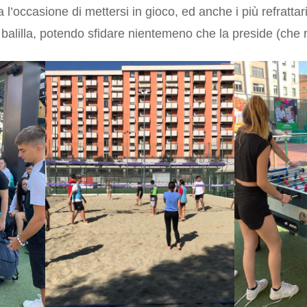
ta l’occasione di mettersi in gioco, ed anche i più refrattari
 balilla, potendo sfidare nientemeno che la preside (che 