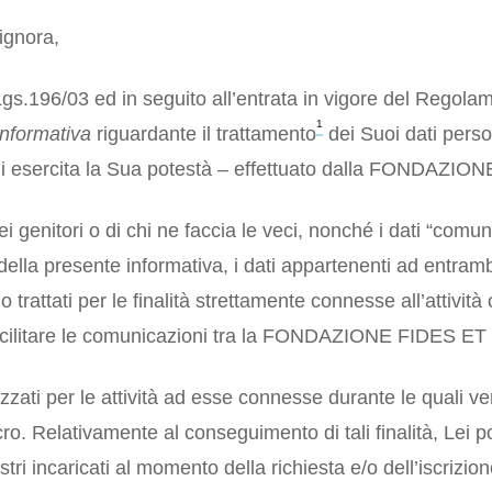
ignora,
D.Lgs.196/03 ed in seguito all’entrata in vigore del Rego
1
informativa
riguardante il trattamento
dei Suoi dati perso
cui esercita la Sua potestà – effettuato dalla FONDAZI
i genitori o di chi ne faccia le veci, nonché i dati “comuni
 della presente informativa, i dati appartenenti ad entram
o trattati per le finalità strettamente connesse all’attività
 facilitare le comunicazioni tra la FONDAZIONE FIDES ET 
izzati per le attività ad esse connesse durante le quali ve
cro. Relativamente al conseguimento di tali finalità, Lei po
stri incaricati al momento della richiesta e/o dell’iscrizio