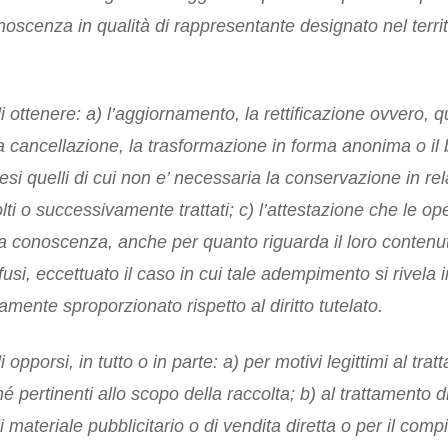
scenza in qualità di rappresentante designato nel territo
 di ottenere: a) l’aggiornamento, la rettificazione ovvero, 
la cancellazione, la trasformazione in forma anonima o il bl
si quelli di cui non e’ necessaria la conservazione in rel
olti o successivamente trattati; c) l’attestazione che le ope
a conoscenza, anche per quanto riguarda il loro contenuto,
fusi, eccettuato il caso in cui tale adempimento si rivel
mente sproporzionato rispetto al diritto tutelato.
di opporsi, in tutto o in parte: a) per motivi legittimi al tr
 pertinenti allo scopo della raccolta; b) al trattamento di
di materiale pubblicitario o di vendita diretta o per il com