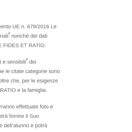
lamento UE n. 679/2016 Le
2
nali
nonché dei dati
ONE FIDES ET RATIO.
3
 e sensibili
dei
be le citate categorie sono
 oltre che, per le esigenze
RATIO e la famiglia.
rranno effettuate foto e
trà fornire il Suo
ne dell’alunno e potrà