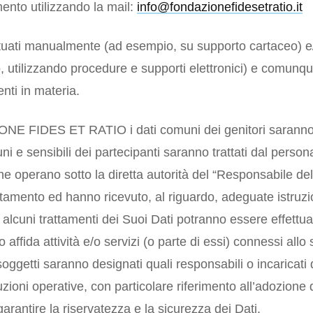
ento utilizzando la mail:
info@fondazionefidesetratio.it
ttuati manualmente (ad esempio, su supporto cartaceo) e
 utilizzando procedure e supporti elettronici) e comunqu
nti in materia.
ONE FIDES ET RATIO i dati comuni dei genitori saranno t
ni e sensibili dei partecipanti saranno trattati dal person
che operano sotto la diretta autorità del “Responsabile del
attamento ed hanno ricevuto, al riguardo, adeguate istruzi
, alcuni trattamenti dei Suoi Dati potranno essere effettua
o affida attività e/o servizi (o parte di essi) connessi allo 
i soggetti saranno designati quali responsabili o incaricati
zioni operative, con particolare riferimento all’adozione
garantire la riservatezza e la sicurezza dei Dati.