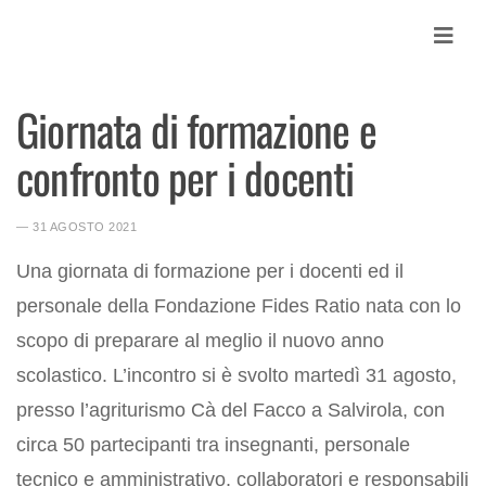
Skip
to
content
Giornata di formazione e
Contatti
confronto per i docenti
News
Accedi MY
― 31 AGOSTO 2021
Cerca
Cerca:
Una giornata di formazione per i docenti ed il
personale della Fondazione Fides Ratio nata con lo
scopo di preparare al meglio il nuovo anno
scolastico. L’incontro si è svolto martedì 31 agosto,
presso l’agriturismo Cà del Facco a Salvirola, con
circa 50 partecipanti tra insegnanti, personale
tecnico e amministrativo, collaboratori e responsabili