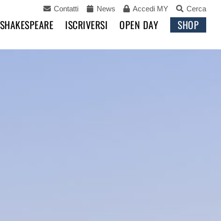
Contatti
News
Accedi MY
Cerca
 SHAKESPEARE
ISCRIVERSI
OPEN DAY
SHOP