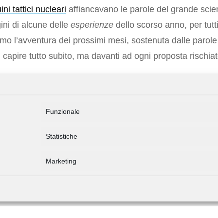
ni tattici nucleari
affiancavano le parole del grande scien
ini di alcune delle
esperienze
dello scorso anno, per tutti
o l’avventura dei prossimi mesi, sostenuta dalle parole 
capire tutto subito, ma davanti ad ogni proposta rischiate
le: aperitivo in terrazza e poi tutti a casa. Pronti al suon
al prossimo “viaggio” verso l’esperienza: da martedì cinq
Funzionale
Statistiche
Marketing