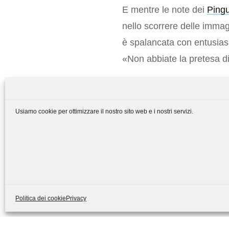
E mentre le note dei
Pingui
nello scorrere delle immag
è spalancata con entusiasm
«Non abbiate la pretesa di 
Il primo passo è stato faci
della prossima campanella, 
Usiamo cookie per ottimizzare il nostro sito web e i nostri servizi.
tempo è prezioso!
Politica dei cookie
Privacy