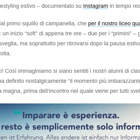
 restyling estivo – documentato su
Instagram
in tempo rea
dal primo squillo di campanella, che
per il nostro liceo q
un inizio “soft” di appena tre ore – due per i “primini” – 
veglia, ma soprattutto per ritrovarsi dopo la pausa estiva
olta.
ati! Così immaginiamo si siano sentiti i nostri alunni di c
a definito nostalgicamente “il momento più imbarazzante 
la magna, prima dell’incontro nel quale viene per tutti svel