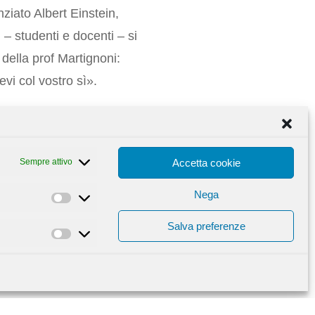
ziato Albert Einstein,
 – studenti e docenti – si
della prof Martignoni:
vi col vostro sì».
o della prossima sveglia,
ue ore per tutti, qui il
Sempre attivo
Accetta cookie
Nega
Statistiche
Salva preferenze
Marketing