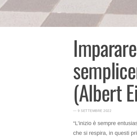
Imparare 
semplice
(Albert 
― 9 SETTEMBRE 2022
“L’inizio è sempre entusias
che si respira, in questi p