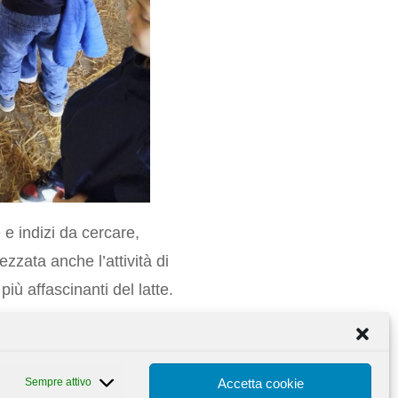
 e indizi da cercare,
ezzata anche l’attività di
iù affascinanti del latte.
re e gioco, rafforzando
Sempre attivo
Accetta cookie
e tra i ricordi più belli