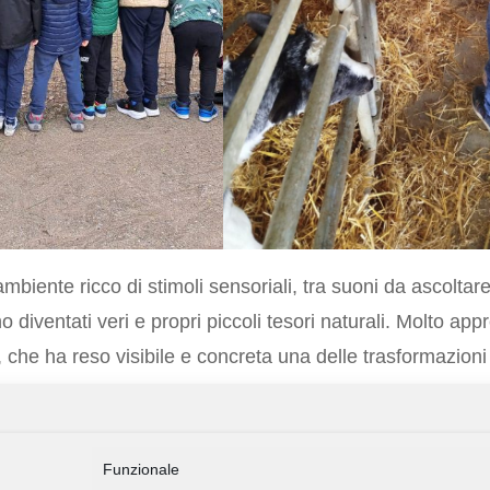
ambiente ricco di stimoli sensoriali, tra suoni da ascoltare
 diventati veri e propri piccoli tesori naturali. Molto appr
che ha reso visibile e concreta una delle trasformazioni p
arro trainato dal trattore ha entusiasmato tutti!
ompleta, che ha saputo coniugare apprendimento, stupo
Funzionale
i e con le insegnanti. Una giornata che resterà sicurament