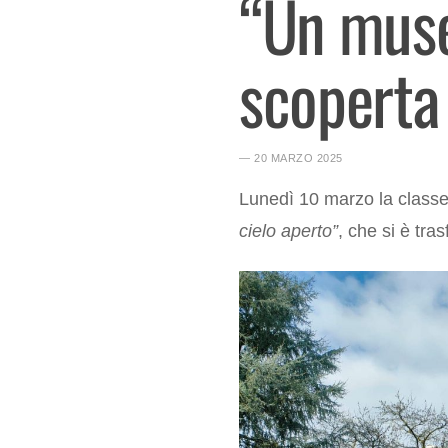
“Un museo
scoperta 
― 20 MARZO 2025
Lunedì 10 marzo la classe 
cielo aperto”
, che si è tra