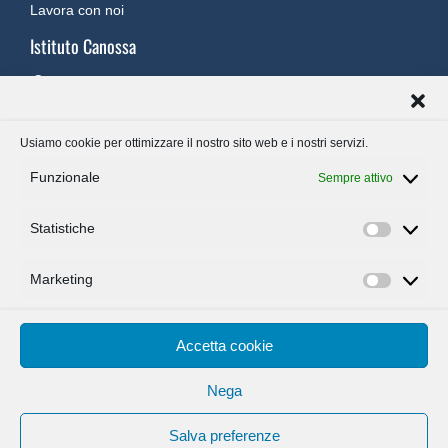
Lavora con noi
Istituto Canossa
Via XX Settembre, 7 ‐ 26900 Lodi
canossa@fondazionefidesetratio.it
0371 421795
Usiamo cookie per ottimizzare il nostro sito web e i nostri servizi.
Funzionale
Sempre attivo
Liceo W. Shakespeare
Statistiche
Via Macello, 26 – 26013 Crema
Statisti
segreteria.crema@fondazionefidesetratio.it
Marketing
0373 256000
Marketi
Accetta cookie
ACCEDI MY
Nega
Salva preferenze