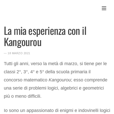
Skip
to
content
La mia esperienza con il
Contatti
Kangourou
News
Accedi MY
― 18 MARZO 2021
Cerca
Cerca:
Tutti gli anni, verso la metà di marzo, si tiene per le
classi 2°, 3°, 4° e 5° della scuola primaria il
concorso matematico
Kangourou
; esso comprende
una serie di problemi logici, algebrici e geometrici
più o meno difficili.
Io sono un appassionato di enigmi e indovinelli logici