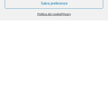
Salva preferenze
Politica dei cookie
Privacy
Piccoli ingegneri crescono!
― 1 LUGLIO 2026
Osservare, capire, progettare, ideare, dare spazio