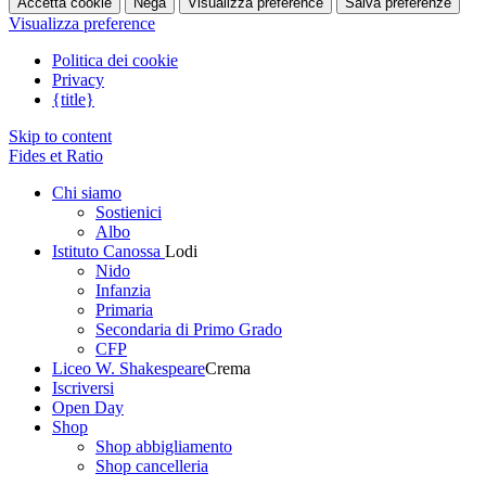
Accetta cookie
Nega
Visualizza preference
Salva preferenze
Visualizza preference
Politica dei cookie
Privacy
{title}
Skip to content
Fides et Ratio
Chi siamo
Sostienici
Albo
Istituto Canossa
Lodi
Nido
Infanzia
Primaria
Secondaria di Primo Grado
CFP
Liceo W. Shakespeare
Crema
Iscriversi
Open Day
Shop
Shop abbigliamento
Shop cancelleria