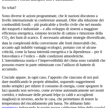
So what?
Sono diverse le azioni programmate, che le nazioni discutono a
livello internazionale in conferenze annuali. Oltre alla riduzione dei
combustibili fossili – più praticabile a livello civile che nel mondo
dei trasporti e industriale – e allo sviluppo di sistemi a maggiore
efficienza energetica, esistono tecniche di cattura e rimozione della
CO
dei fumi di scarico. È necessario adottare strategie diversificate,
2
data la complessità della conversione alle fonti rinnovabili che,
accanto agli indubbi vantaggi ecologici, portano con sé alcune
criticità, come la bassa intensità energetica e la dipendenza – per il
fotovoltaico e l’eolico – dalle condizioni atmosferiche.
L’intermittenza oraria e l’imprevedibilità del clima sono variabili che
possono essere in parte ottimizzate con l’utilizzo di batterie di
accumulo.
Cruciale appare, in ogni caso, l’apporto che ciascuno di noi può
dare modificando le proprie abitudini, seguendo suggerimenti
molto semplici per ridurre il consumo di energia, come spegnere le
luci quando non servono, come avviene automaticamente nei nostri
corridoi, e indossare delle pesanti felpe (o caldi e accoglienti
maglioni) in inverno, anche in casa, che permettano di tenere la
temperatura del riscaldamento più bassa. Ne abbiamo fatto
esperienza
indossando le nostre nuove caldissime felpe della scuola!