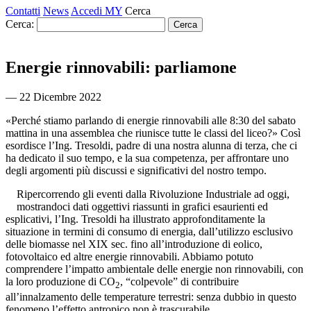
Contatti
News
Accedi MY
Cerca
Cerca:
Energie rinnovabili: parliamone
― 22 Dicembre 2022
«Perché stiamo parlando di energie rinnovabili alle 8:30 del sabato
mattina in una assemblea che riunisce tutte le classi del liceo?» Così
esordisce l’Ing. Tresoldi, padre di una nostra alunna di terza, che ci
ha dedicato il suo tempo, e la sua competenza, per affrontare uno
degli argomenti più discussi e significativi del nostro tempo.
Ripercorrendo gli eventi dalla Rivoluzione Industriale ad oggi,
mostrandoci dati oggettivi riassunti in grafici esaurienti ed
esplicativi, l’Ing. Tresoldi ha illustrato approfonditamente la
situazione in termini di consumo di energia, dall’utilizzo esclusivo
delle biomasse nel XIX sec. fino all’introduzione di eolico,
fotovoltaico ed altre energie rinnovabili. Abbiamo potuto
comprendere l’impatto ambientale delle energie non rinnovabili, con
la loro produzione di CO
, “colpevole” di contribuire
2
all’innalzamento delle temperature terrestri: senza dubbio in questo
fenomeno l’effetto antropico non è trascurabile.