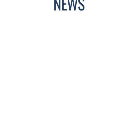
NEWS
Contributo economico per le
famiglie delle scuole paritarie
(A.S. 2025/2026)
― 4 AGOSTO 2026
Il Ministero dell’Istruzione e del Merito ha
pubblicato l’Avviso n.
LEGGI TUTTO