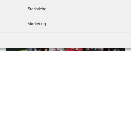
Statistiche
Marketing
PIANO ESTATE 2025-2026: Over
limits – Summer success program
― 17 GIUGNO 2026
A Novazza la vacanza-studio dei nostri maturandi