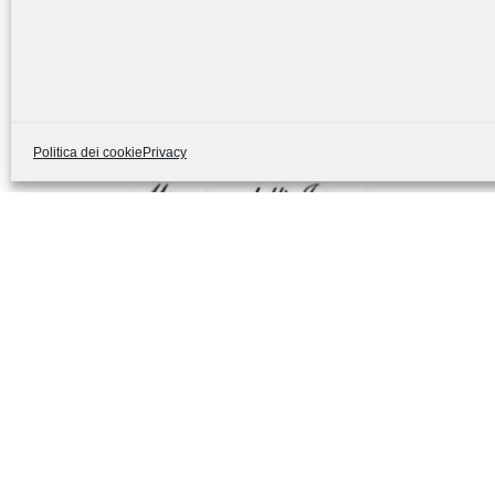
Politica dei cookie
Privacy
Contributo economico per le
famiglie delle scuole paritarie
(A.S. 2025/2026)
― 4 AGOSTO 2026