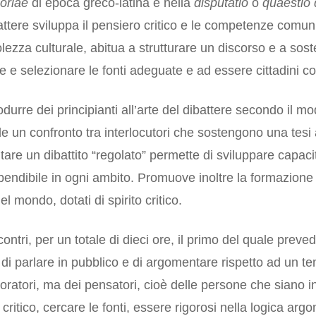
oriae
di epoca greco-latina e nella
disputatio
o
quaestio 
attere sviluppa il pensiero critico e le competenze comu
lezza culturale, abitua a strutturare un discorso e a sost
e e selezionare le fonti adeguate e ad essere cittadini co
rodurre dei principianti all’arte del dibattere secondo il m
e un confronto tra interlocutori che sostengono una tesi
are un dibattito “regolato” permette di sviluppare capac
ndibile in ogni ambito. Promuove inoltre la formazione d
l mondo, dotati di spirito critico.
ontri, per un totale di dieci ore, il primo del quale preved
à di parlare in pubblico e di argomentare rispetto ad un t
 oratori, ma dei pensatori, cioè delle persone che siano i
critico, cercare le fonti, essere rigorosi nella logica arg