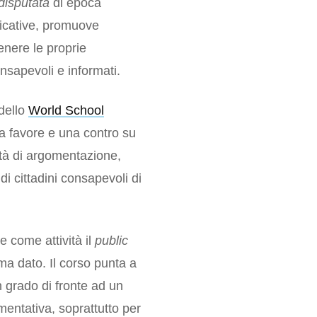
disputata
di epoca
nicative, promuove
enere le proprie
nsapevoli e informati.
odello
World School
 a favore e una contro su
ità di argomentazione,
i cittadini consapevoli di
e come attività il
public
ema dato. Il corso punta a
n grado di fronte ad un
omentativa, soprattutto per