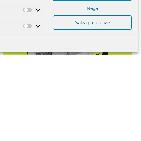
Nega
Statistiche
Salva preferenze
Marketing
Dai raga, andiamo a swappare!
― 10 GIUGNO 2026
Lo Shakespeare mette in scena un mercatino di abiti
usati.
LEGGI TUTTO