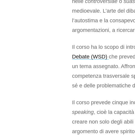
nelle
controversiae
o
suas
medioevale. L’arte del dib
l’autostima e la consapevo
argomentazioni, a ricercar
Il corso ha lo scopo di int
Debate (WSD)
che preved
un tema assegnato. Affront
competenza trasversale spe
sé e delle problematiche de
Il corso prevede cinque inc
speaking
, cioè la capacit
creare non solo degli abili
argomento di avere spirito 