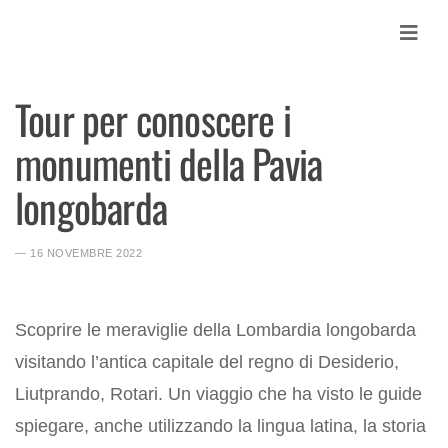
Skip
to
content
Tour per conoscere i
Contatti
monumenti della Pavia
News
Accedi MY
longobarda
Cerca
Cerca:
― 16 NOVEMBRE 2022
Scoprire le meraviglie della Lombardia longobarda
visitando l’antica capitale del regno di Desiderio,
Liutprando, Rotari. Un viaggio che ha visto le guide
spiegare, anche utilizzando la lingua latina, la storia