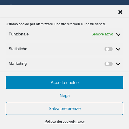
Via XX Settembre, 7 ‐ 26900 Lodi
canossa@fondazionefidesetratio.it
0371 421795
Usiamo cookie per ottimizzare il nostro sito web e i nostri servizi.
Funzionale
Sempre attivo
Liceo W. Shakespeare
Statistiche
Via Macello, 26 – 26013 Crema
Statisti
segreteria.crema@fondazionefidesetratio.it
Marketing
0373 256000
Marketi
Accetta cookie
ACCEDI MY
Nega
Salva preferenze
Politica dei cookie
Privacy