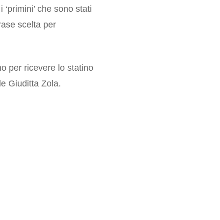
i ‘primini’ che sono stati
frase scelta per
o per ricevere lo statino
e Giuditta Zola.