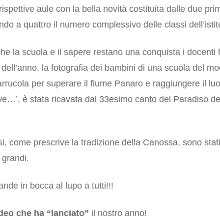
ispettive aule con la bella novità costituita dalle due pr
do a quattro il numero complessivo delle classi dell’istit
che la scuola e il sapere restano una conquista i docent
dell’anno, la fotografia dei bambini di una scuola del 
rrucola per superare il fiume Panaro e raggiungere il luog
ve…’, è stata ricavata dal 33esimo canto del Paradiso d
si, come prescrive la tradizione della Canossa, sono stati 
 grandi.
de in bocca al lupo a tutti!!!
deo che ha “lanciato”
il nostro anno!