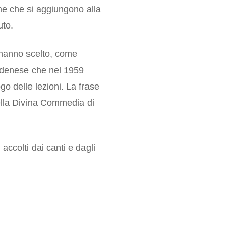
ime che si aggiungono alla
uto.
i hanno scelto, come
modenese che nel 1959
o delle lezioni. La frase
ella Divina Commedia di
accolti dai canti e dagli