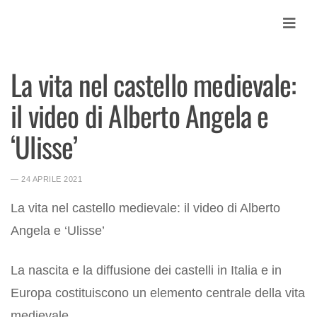
Skip
to
content
La vita nel castello medievale:
Contatti
il video di Alberto Angela e
News
Accedi MY
‘Ulisse’
Cerca
Cerca:
― 24 APRILE 2021
La vita nel castello medievale: il video di Alberto
Angela e ‘Ulisse’
La nascita e la diffusione dei castelli in Italia e in
Europa costituiscono un elemento centrale della vita
medievale.