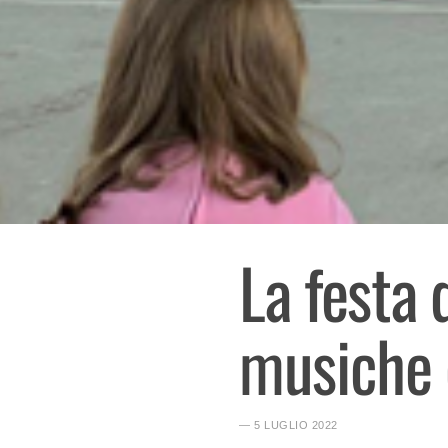
La festa 
musiche e
― 5 LUGLIO 2022