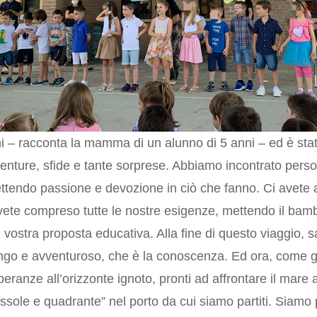
ni – racconta la mamma di un alunno di 5 anni – ed è sta
enture, sfide e tante sorprese. Abbiamo incontrato perso
ttendo passione e devozione in ciò che fanno. Ci avete as
 avete compreso tutte le nostre esigenze, mettendo il bamb
 vostra proposta educativa. Alla fine di questo viaggio, 
ungo e avventuroso, che è la conoscenza. Ed ora, come gl
eranze all’orizzonte ignoto, pronti ad affrontare il mar
bussole e quadrante” nel porto da cui siamo partiti. Siamo 