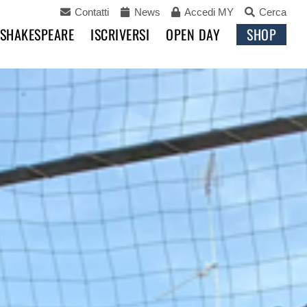
Contatti
News
Accedi MY
Cerca
 SHAKESPEARE
ISCRIVERSI
OPEN DAY
SHOP