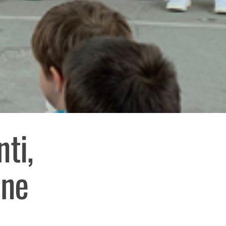
ti,
ene