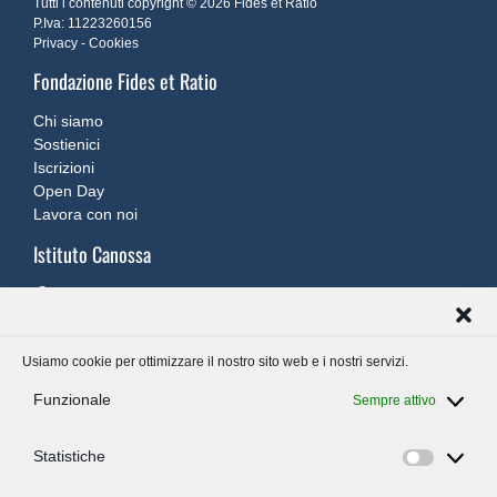
Tutti i contenuti copyright © 2026 Fides et Ratio
P.Iva: 11223260156
Privacy
-
Cookies
Fondazione Fides et Ratio
Chi siamo
Sostienici
Iscrizioni
Open Day
Lavora con noi
Istituto Canossa
Via XX Settembre, 7 ‐ 26900 Lodi
canossa@fondazionefidesetratio.it
0371 421795
Usiamo cookie per ottimizzare il nostro sito web e i nostri servizi.
Funzionale
Sempre attivo
Liceo W. Shakespeare
Statistiche
Via Macello, 26 – 26013 Crema
Statisti
segreteria.crema@fondazionefidesetratio.it