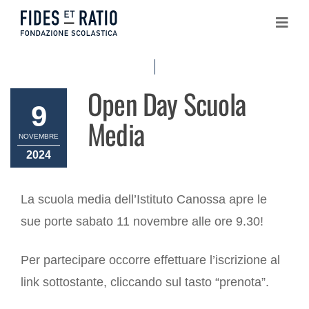
Skip
to
content
Contatti
Open Day Scuola
News
9
Media
Accedi MY
NOVEMBRE
Cerca
2024
Cerca:
La scuola media dell’Istituto Canossa apre le
sue porte sabato 11 novembre alle ore 9.30!
Per partecipare occorre effettuare l’iscrizione al
link sottostante, cliccando sul tasto “prenota”.